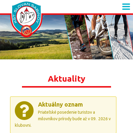
Aktuality
Aktuálny oznam
Priateľské posedenie turistov a
milovníkov prírody bude až v 09. 2026 v
klubovni.