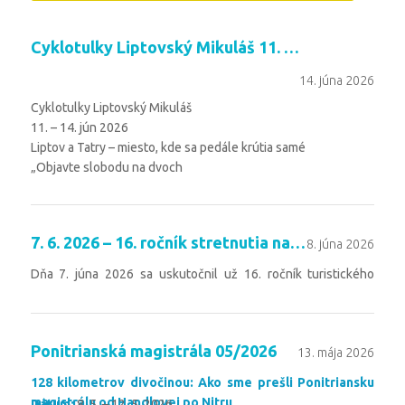
Cyklotulky Liptovský Mikuláš 11. – 14. jún 2026
14. júna 2026
Cyklotulky Liptovský Mikuláš
11. – 14. jún 2026
Liptov a Tatry – miesto, kde sa pedále krútia samé
„Objavte slobodu na dvoch
Čítaj viac
7. 6. 2026 – 16. ročník stretnutia na Chotárnej
8. júna 2026
Dňa 7. júna 2026 sa uskutočnil už 16. ročník turistického
stretnutia na Chotárnej, ktoré zorganizoval KST Hermanovce.
Čítaj viac
Ponitrianská magistrála 05/2026
13. mája 2026
128 kilometrov divočinou: Ako sme prešli Ponitriansku
magistrálu od Handlovej po Nitru
Dátum:
8. 5. – 12. 5. 2026