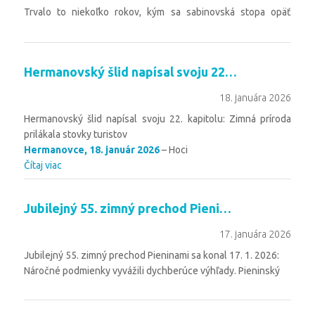
Trvalo to niekoľko rokov, kým sa sabinovská stopa opäť
objavila na zimnom zraze u našich českých susedov.
Tentoraz nás
Čítaj viac
Hermanovský šlid napísal svoju 22. kapitolu – 18. 1. 2026
18. januára 2026
Hermanovský šlid napísal svoju 22. kapitolu: Zimná príroda
prilákala stovky turistov
Hermanovce, 18. január 2026
– Hoci
Čítaj viac
Jubilejný 55. zimný prechod Pieninami – 17.1.2026
17. januára 2026
Jubilejný 55. zimný prechod Pieninami sa konal 17. 1. 2026:
Náročné podmienky vyvážili dychberúce výhľady. Pieninský
Čítaj viac