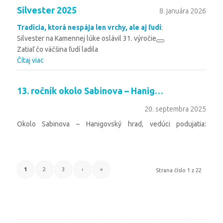
Silvester 2025
8. januára 2026
Tradícia, ktorá nespája len vrchy, ale aj ľudí
:
Silvester na Kamennej lúke oslávil 31. výročie
Zatiaľ čo väčšina ľudí ladila
Čítaj viac
13. ročník okolo Sabinova – Hanigovský hrad, 20. 9. 2025
20. septembra 2025
Okolo Sabinova – Hanigovský hrad, vedúci podujatia:
František Broda
Zraz: o 10,00 hod. – lahôdky u Ďura (Begalka
Čítaj viac
1
2
3
›
»
Strana číslo 1 z 22