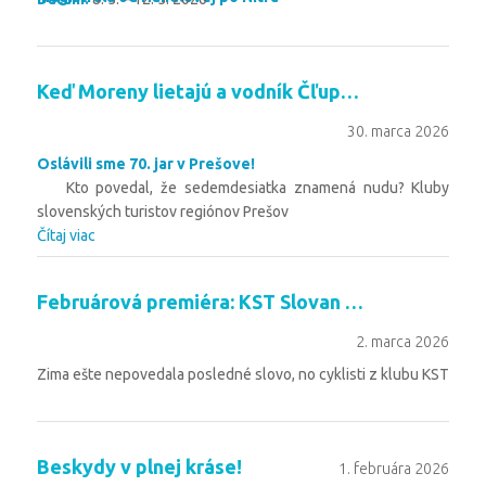
Trasa:
Čítaj viac
Keď Moreny lietajú a vodník Čľupko úraduje
30. marca 2026
Oslávili sme 70. jar v Prešove!
Kto povedal, že sedemdesiatka znamená nudu? Kluby
slovenských turistov regiónov Prešov
Čítaj viac
Februárová premiéra: KST Slovan Sabinov otvoril cyklosezónu
2. marca 2026
Zima ešte nepovedala posledné slovo, no cyklisti z klubu KST
Slovan Sabinov už prevetrali svoje stroje. Slnečné lúče nás
Čítaj viac
Beskydy v plnej kráse!
1. februára 2026