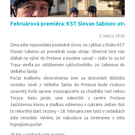
Februárová premiéra: KST Slovan Sabinov otvori
2. marca 2026
Zima ešte nepovedala posledné slovo, no cyklisti z klubu KST
Slovan Sabinov už prevetrali svoje stroje. Slnečné lúče nás
zlákali na výlet do Prešova a musíme uznať – stálo to za to!
Trasa viedla po obľúbenom cyklochodníku zo Sabinova do
Veľkého Šariša.
Počas krátkeho občerstvenia sme sa dozvedeli dôležitú
novinku: úsek z Veľkého Šariša do Prešova bude čoskoro
uzavretý kvôli oprave zosúvajúceho sa chodníka nad riekou
Torysa. Našu jazdu sme zakončili v centre Prešova
zaslúženou kávou a sladkou odmenou v cukrárni Jadran. Bol
to rekordný štart sezóny – 28. februára sme totiž v sedadlách
ešte nesedeli. Veríme, že nabudúce sa stretneme v ešte
hojnejšom počte!
45 km v nôžkach nám zostalo.