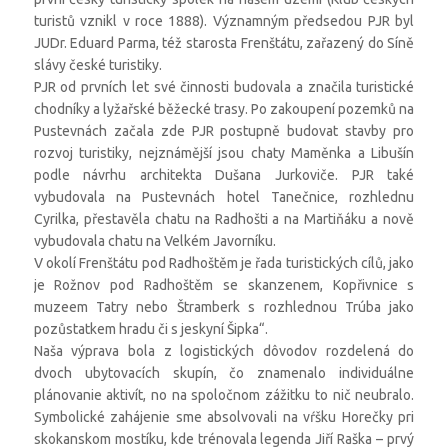
turistů vznikl v roce 1888). Významným předsedou PJR byl
JUDr. Eduard Parma, též starosta Frenštátu, zařazený do Síně
slávy české turistiky.
PJR od prvních let své činnosti budovala a značila turistické
chodníky a lyžařské běžecké trasy. Po zakoupení pozemků na
Pustevnách začala zde PJR postupně budovat stavby pro
rozvoj turistiky, nejznámější jsou chaty Maměnka a Libušín
podle návrhu architekta Dušana Jurkoviče. PJR také
vybudovala na Pustevnách hotel Tanečnice, rozhlednu
Cyrilka, přestavěla chatu na Radhošti a na Martiňáku a nově
vybudovala chatu na Velkém Javorníku.
V okolí Frenštátu pod Radhoštěm je řada turistických cílů, jako
je Rožnov pod Radhoštěm se skanzenem, Kopřivnice s
muzeem Tatry nebo Štramberk s rozhlednou Trúba jako
pozůstatkem hradu či s jeskyní Šipka“.
Naša výprava bola z logistických dôvodov rozdelená do
dvoch ubytovacích skupín, čo znamenalo individuálne
plánovanie aktivít, no na spoločnom zážitku to nič neubralo.
Symbolické zahájenie sme absolvovali na vŕšku Horečky pri
skokanskom mostíku, kde trénovala legenda Jiří Raška – prvý