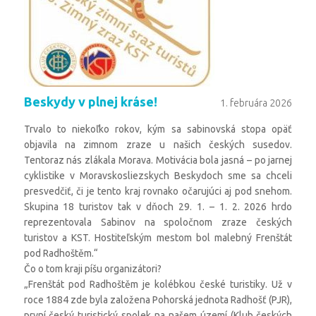
Beskydy v plnej kráse!
1. februára 2026
Trvalo to niekoľko rokov, kým sa sabinovská stopa opäť
objavila na zimnom zraze u našich českých susedov.
Tentoraz nás zlákala Morava. Motivácia bola jasná – po jarnej
cyklistike v Moravskosliezskych Beskydoch sme sa chceli
presvedčiť, či je tento kraj rovnako očarujúci aj pod snehom.
Skupina 18 turistov tak v dňoch 29. 1. – 1. 2. 2026 hrdo
reprezentovala Sabinov na spoločnom zraze českých
turistov a KST. Hostiteľským mestom bol malebný Frenštát
pod Radhoštěm.“
Čo o tom kraji píšu organizátori?
„Frenštát pod Radhoštěm je kolébkou české turistiky. Už v
roce 1884 zde byla založena Pohorská jednota Radhošť (PJR),
první český turistický spolek na našem území (Klub českých