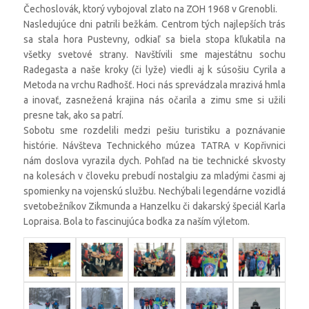
Čechoslovák, ktorý vybojoval zlato na ZOH 1968 v Grenobli.
Nasledujúce dni patrili bežkám. Centrom tých najlepších trás
sa stala hora Pustevny, odkiaľ sa biela stopa kľukatila na
všetky svetové strany. Navštívili sme majestátnu sochu
Radegasta a naše kroky (či lyže) viedli aj k súsošiu Cyrila a
Metoda na vrchu Radhošť. Hoci nás sprevádzala mrazivá hmla
a inovať, zasnežená krajina nás očarila a zimu sme si užili
presne tak, ako sa patrí.
Sobotu sme rozdelili medzi pešiu turistiku a poznávanie
histórie. Návšteva Technického múzea TATRA v Kopřivnici
nám doslova vyrazila dych. Pohľad na tie technické skvosty
na kolesách v človeku prebudí nostalgiu za mladými časmi aj
spomienky na vojenskú službu. Nechýbali legendárne vozidlá
svetobežníkov Zikmunda a Hanzelku či dakarský špeciál Karla
Lopraisa. Bola to fascinujúca bodka za naším výletom.