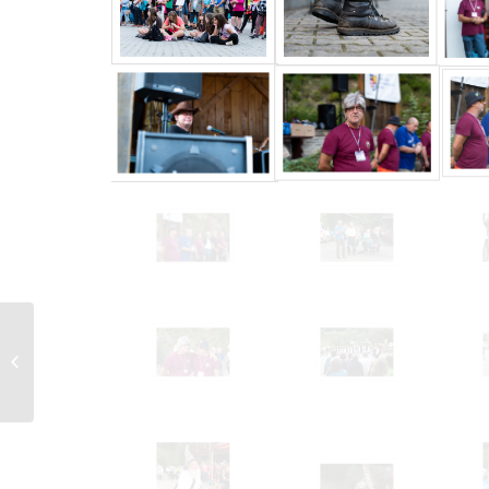
16. 6. 2024 Deň otcov
na útulni pod Okrúhlou
– 6. ročník