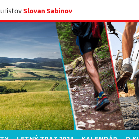
turistov
Slovan Sabinov
ITY
LETNÝ ZRAZ 2024
KALENDÁR
O K