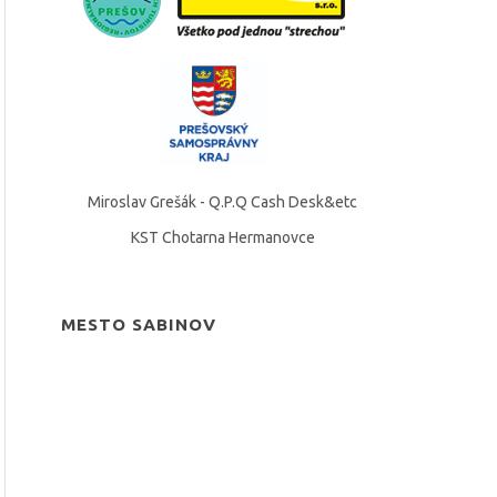
Miroslav Grešák - Q.P.Q Cash Desk&etc
KST Chotarna Hermanovce
MESTO SABINOV