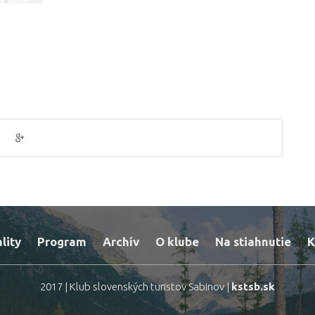
lity
Program
Archív
O klube
Na stiahnutie
K
2017 | Klub slovenských turistov Sabinov |
kstsb.sk